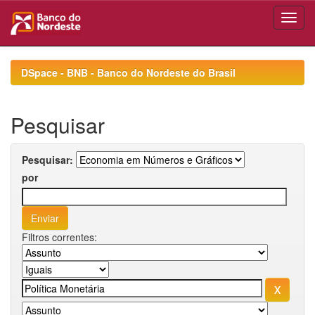
Skip
navigation
DSpace - BNB - Banco do Nordeste do Brasil
Pesquisar
Pesquisar:
por
Filtros correntes: