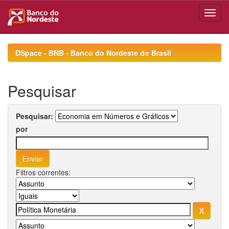
Skip
navigation
DSpace - BNB - Banco do Nordeste do Brasil
Pesquisar
Pesquisar:
por
Filtros correntes: