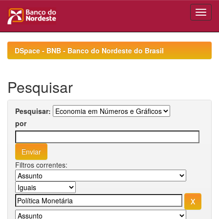
Skip
navigation
DSpace - BNB - Banco do Nordeste do Brasil
Pesquisar
Pesquisar:
por
Filtros correntes: