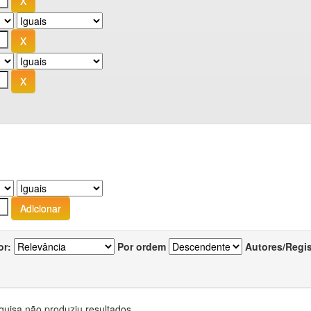
or:
Por ordem
Autores/Regi
quisa não produziu resultados.