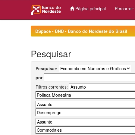
Página principal
Percorrer
Skip
navigation
DSpace - BNB - Banco do Nordeste do Brasil
Pesquisar
Pesquisar:
por
Filtros correntes: