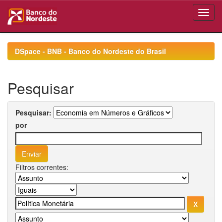
Skip
navigation
DSpace - BNB - Banco do Nordeste do Brasil
Pesquisar
Pesquisar:
por
Filtros correntes: