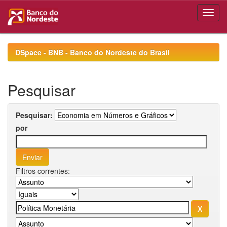
Skip
navigation
DSpace - BNB - Banco do Nordeste do Brasil
Pesquisar
Pesquisar:
por
Filtros correntes: