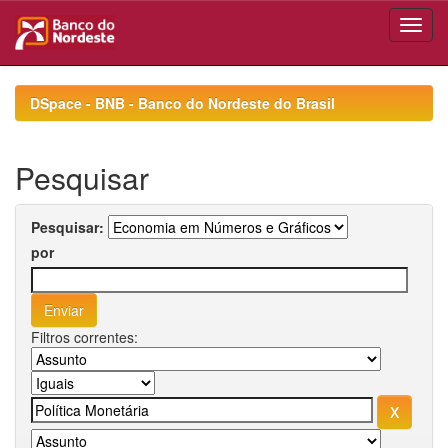
Skip
navigation
DSpace - BNB - Banco do Nordeste do Brasil
Pesquisar
Pesquisar:
por
Filtros correntes: