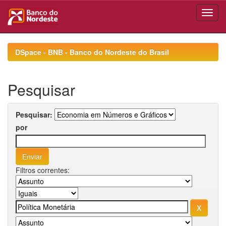
Skip
navigation
DSpace - BNB - Banco do Nordeste do Brasil
Pesquisar
Pesquisar:
por
Filtros correntes: