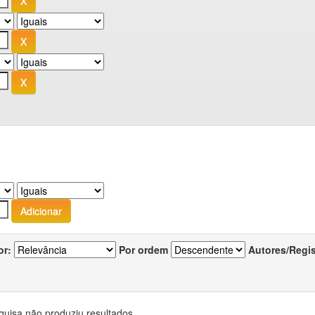
or:
Por ordem
Autores/Regi
quisa não produziu resultados.