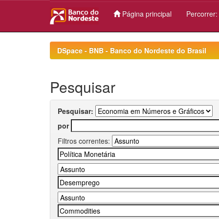
Página principal
Percorrer
Skip
navigation
DSpace - BNB - Banco do Nordeste do Brasil
Pesquisar
Pesquisar:
por
Filtros correntes: