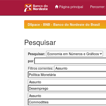
Página principal
Percorrer
Skip
navigation
DSpace - BNB - Banco do Nordeste do Brasil
Pesquisar
Pesquisar:
por
Filtros correntes: