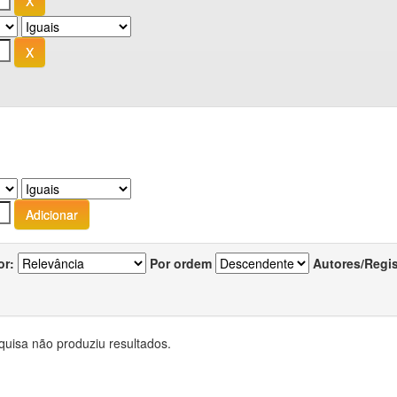
or:
Por ordem
Autores/Regi
quisa não produziu resultados.