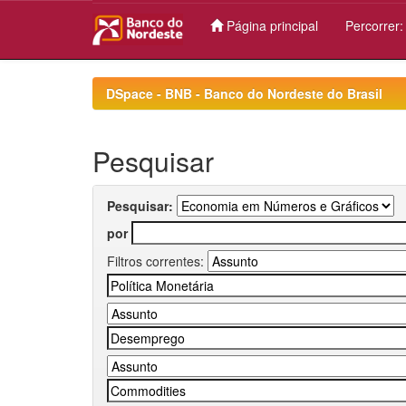
Página principal
Percorrer
Skip
navigation
DSpace - BNB - Banco do Nordeste do Brasil
Pesquisar
Pesquisar:
por
Filtros correntes: