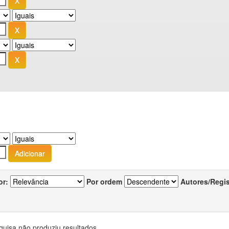
or:
Por ordem
Autores/Regi
quisa não produziu resultados.