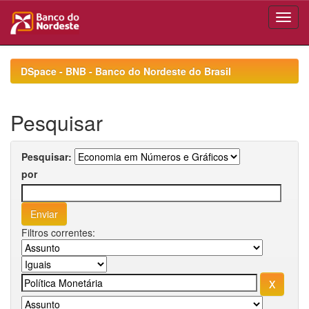
Skip
navigation
DSpace - BNB - Banco do Nordeste do Brasil
Pesquisar
Pesquisar:
por
Filtros correntes: