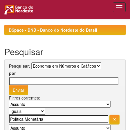
Skip
navigation
DSpace - BNB - Banco do Nordeste do Brasil
Pesquisar
Pesquisar:
por
Filtros correntes: