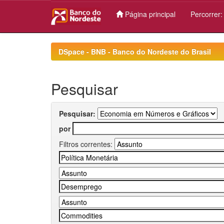
Página principal
Percorrer
Skip
navigation
DSpace - BNB - Banco do Nordeste do Brasil
Pesquisar
Pesquisar:
por
Filtros correntes: