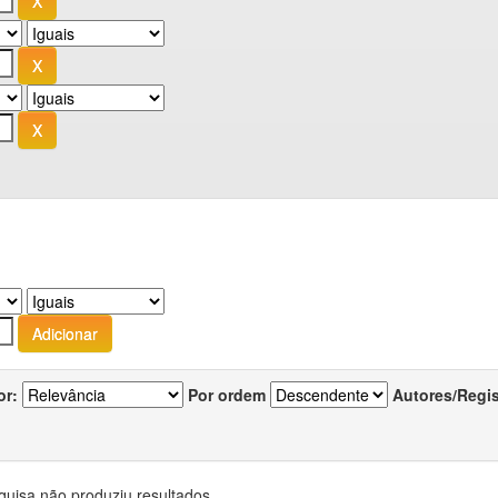
or:
Por ordem
Autores/Regi
quisa não produziu resultados.