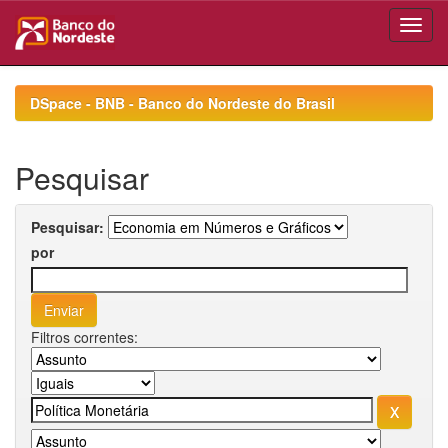
Skip
navigation
DSpace - BNB - Banco do Nordeste do Brasil
Pesquisar
Pesquisar:
por
Filtros correntes: