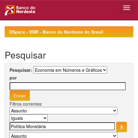
Skip
navigation
DSpace - BNB - Banco do Nordeste do Brasil
Pesquisar
Pesquisar:
por
Filtros correntes: