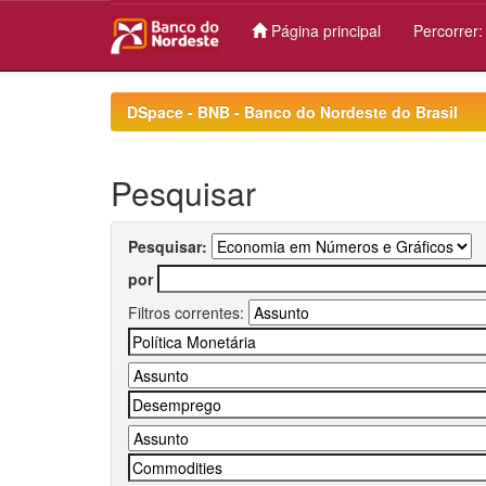
Página principal
Percorrer
Skip
navigation
DSpace - BNB - Banco do Nordeste do Brasil
Pesquisar
Pesquisar:
por
Filtros correntes: