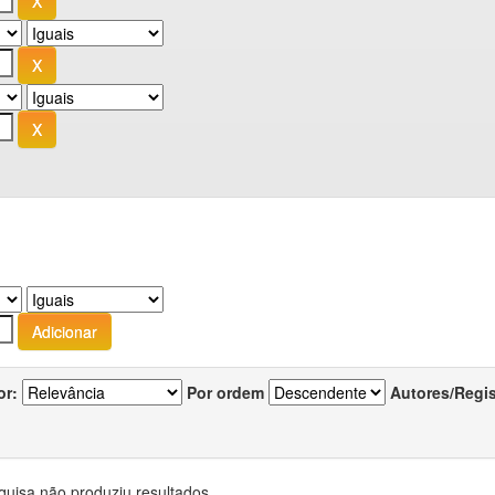
or:
Por ordem
Autores/Regi
quisa não produziu resultados.