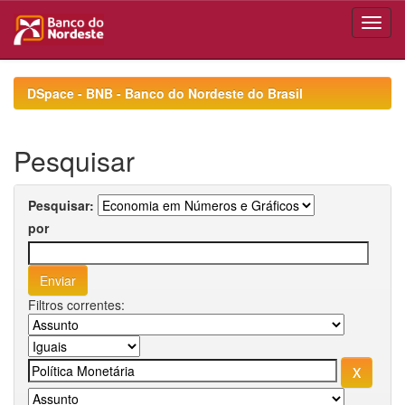
Skip
navigation
DSpace - BNB - Banco do Nordeste do Brasil
Pesquisar
Pesquisar:
por
Filtros correntes: