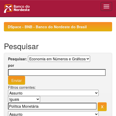
Skip
navigation
DSpace - BNB - Banco do Nordeste do Brasil
Pesquisar
Pesquisar:
por
Filtros correntes: