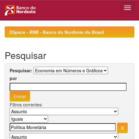
Skip
navigation
DSpace - BNB - Banco do Nordeste do Brasil
Pesquisar
Pesquisar:
por
Filtros correntes: