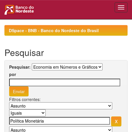
Skip
navigation
DSpace - BNB - Banco do Nordeste do Brasil
Pesquisar
Pesquisar:
por
Filtros correntes: