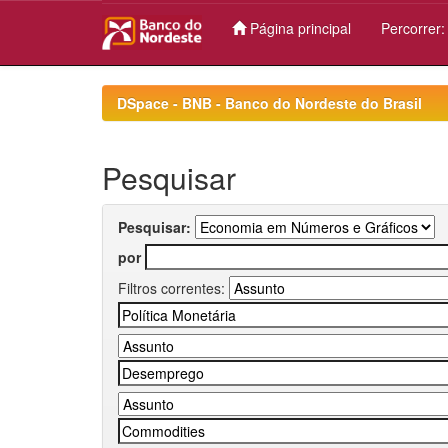
Página principal
Percorrer
Skip
navigation
DSpace - BNB - Banco do Nordeste do Brasil
Pesquisar
Pesquisar:
por
Filtros correntes: