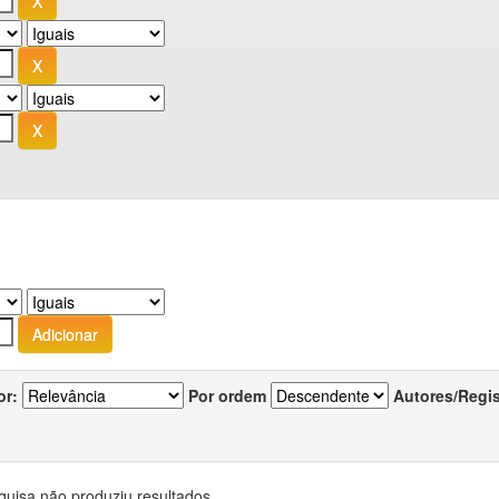
or:
Por ordem
Autores/Regi
quisa não produziu resultados.