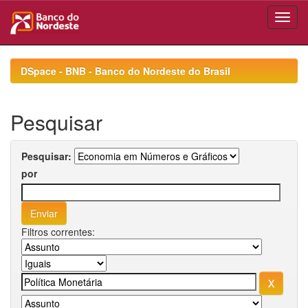
Skip
navigation
DSpace - BNB - Banco do Nordeste do Brasil
Pesquisar
Pesquisar:
por
Filtros correntes: