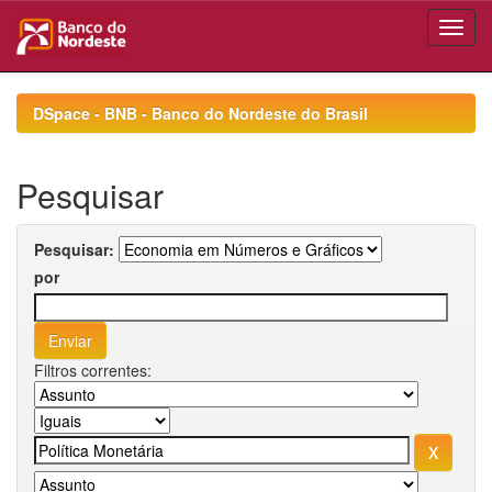
Skip
navigation
DSpace - BNB - Banco do Nordeste do Brasil
Pesquisar
Pesquisar:
por
Filtros correntes: