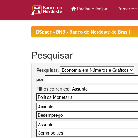
Página principal
Percorrer
Skip
navigation
DSpace - BNB - Banco do Nordeste do Brasil
Pesquisar
Pesquisar:
por
Filtros correntes: