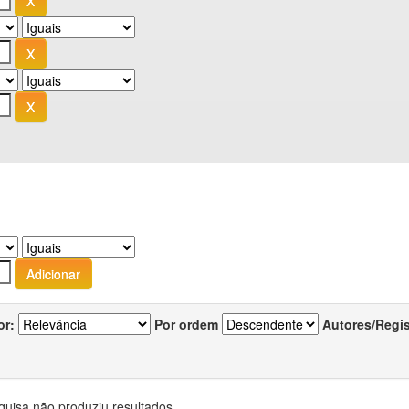
or:
Por ordem
Autores/Regi
quisa não produziu resultados.