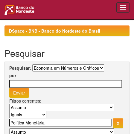
Skip
navigation
DSpace - BNB - Banco do Nordeste do Brasil
Pesquisar
Pesquisar:
por
Filtros correntes: