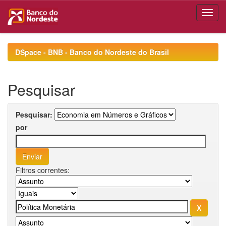
Skip
navigation
DSpace - BNB - Banco do Nordeste do Brasil
Pesquisar
Pesquisar:
por
Filtros correntes: