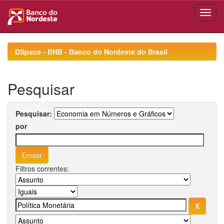
Skip
navigation
DSpace - BNB - Banco do Nordeste do Brasil
Pesquisar
Pesquisar:
por
Filtros correntes: