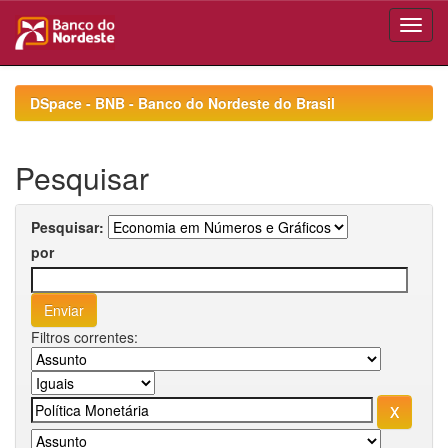
Skip
navigation
DSpace - BNB - Banco do Nordeste do Brasil
Pesquisar
Pesquisar:
por
Filtros correntes: