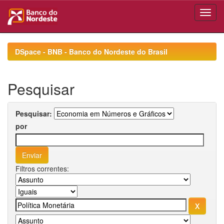
Skip
navigation
DSpace - BNB - Banco do Nordeste do Brasil
Pesquisar
Pesquisar:
por
Filtros correntes: