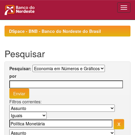
Skip
navigation
DSpace - BNB - Banco do Nordeste do Brasil
Pesquisar
Pesquisar:
por
Filtros correntes: