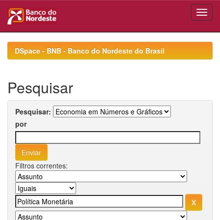
Skip
navigation
DSpace - BNB - Banco do Nordeste do Brasil
Pesquisar
Pesquisar:
por
Filtros correntes: