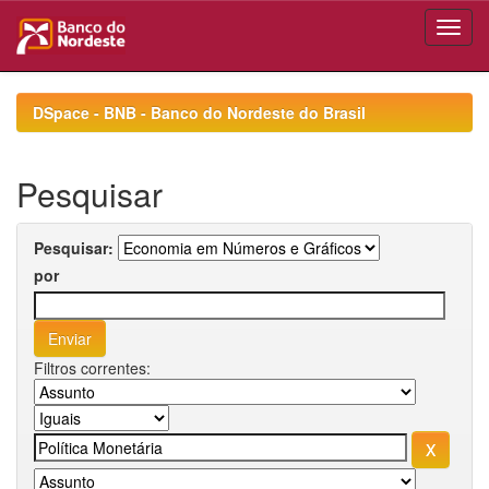
Skip
navigation
DSpace - BNB - Banco do Nordeste do Brasil
Pesquisar
Pesquisar:
por
Filtros correntes: