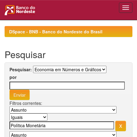
Skip
navigation
DSpace - BNB - Banco do Nordeste do Brasil
Pesquisar
Pesquisar:
por
Filtros correntes: