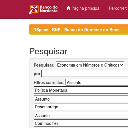
Página principal
Percorrer
Skip
navigation
DSpace - BNB - Banco do Nordeste do Brasil
Pesquisar
Pesquisar:
por
Filtros correntes: