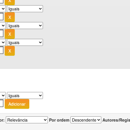
or:
Por ordem
Autores/Regi