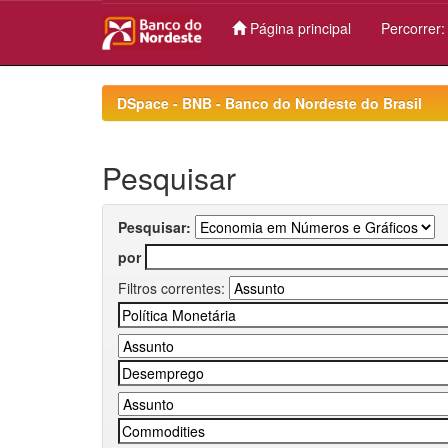
Página principal
Percorrer
Skip
navigation
DSpace - BNB - Banco do Nordeste do Brasil
Pesquisar
Pesquisar:
por
Filtros correntes: