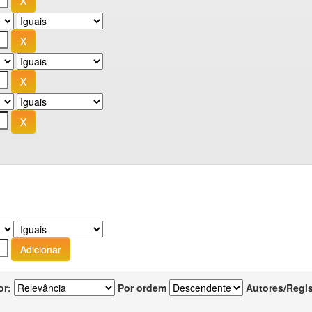
or:
Por ordem
Autores/Regi