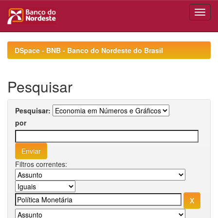
Skip
navigation
DSpace - BNB - Banco do Nordeste do Brasil
Pesquisar
Pesquisar:
por
Filtros correntes: