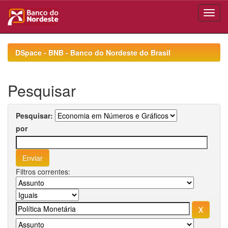
Skip
navigation
DSpace - BNB - Banco do Nordeste do Brasil
Pesquisar
Pesquisar:
por
Filtros correntes: