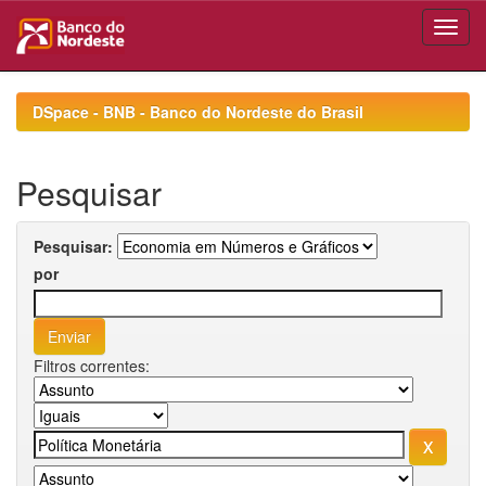
Skip
navigation
DSpace - BNB - Banco do Nordeste do Brasil
Pesquisar
Pesquisar:
por
Filtros correntes: