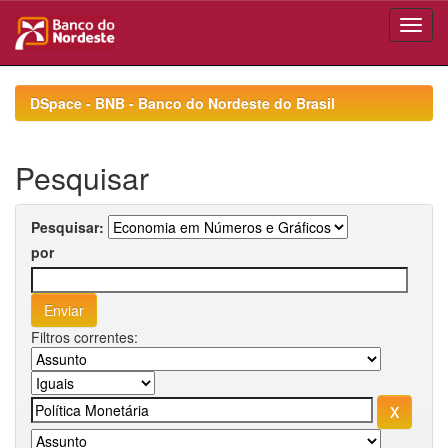
Skip
navigation
DSpace - BNB - Banco do Nordeste do Brasil
Pesquisar
Pesquisar:
por
Filtros correntes: