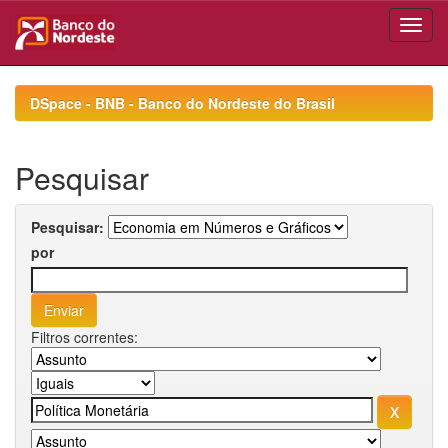
Skip
navigation
DSpace - BNB - Banco do Nordeste do Brasil
Pesquisar
Pesquisar:
por
Filtros correntes: