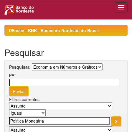
Skip
navigation
DSpace - BNB - Banco do Nordeste do Brasil
Pesquisar
Pesquisar:
por
Filtros correntes: