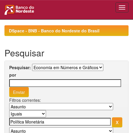
Skip
navigation
DSpace - BNB - Banco do Nordeste do Brasil
Pesquisar
Pesquisar:
por
Filtros correntes: