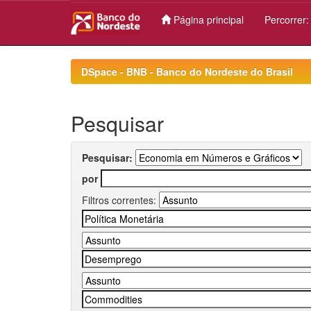
Página principal
Percorrer
Skip
navigation
DSpace - BNB - Banco do Nordeste do Brasil
Pesquisar
Pesquisar:
por
Filtros correntes: