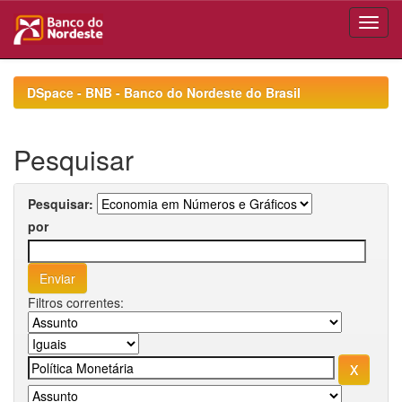
Skip
navigation
DSpace - BNB - Banco do Nordeste do Brasil
Pesquisar
Pesquisar:
por
Filtros correntes: