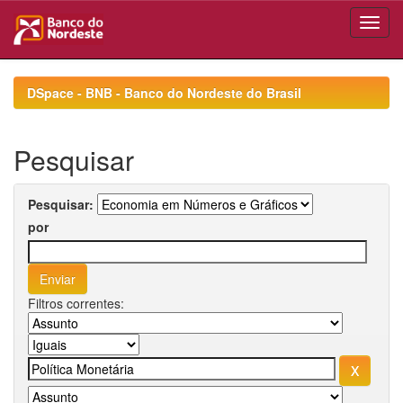
Skip
navigation
DSpace - BNB - Banco do Nordeste do Brasil
Pesquisar
Pesquisar:
por
Filtros correntes: