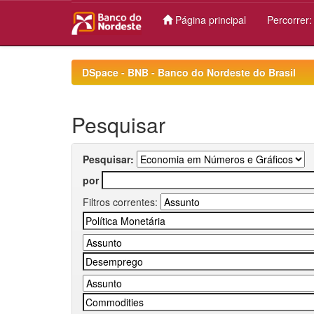
Página principal
Percorrer
Skip
navigation
DSpace - BNB - Banco do Nordeste do Brasil
Pesquisar
Pesquisar:
por
Filtros correntes: