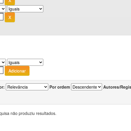
or:
Por ordem
Autores/Regi
quisa não produziu resultados.