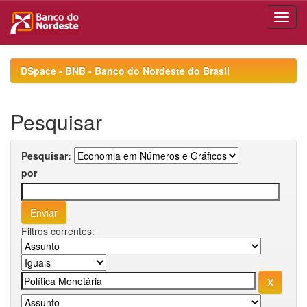
Skip
navigation
DSpace - BNB - Banco do Nordeste do Brasil
Pesquisar
Pesquisar:
por
Filtros correntes: