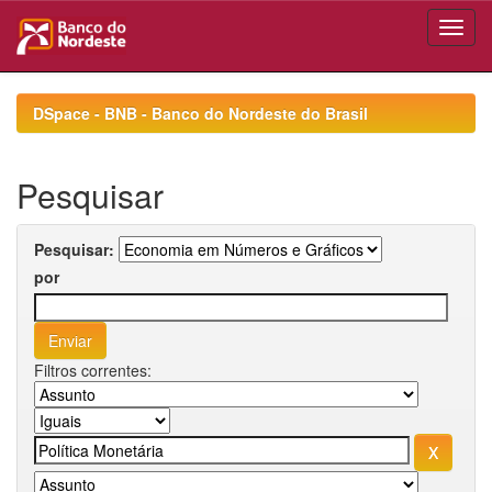
Skip
navigation
DSpace - BNB - Banco do Nordeste do Brasil
Pesquisar
Pesquisar:
por
Filtros correntes: