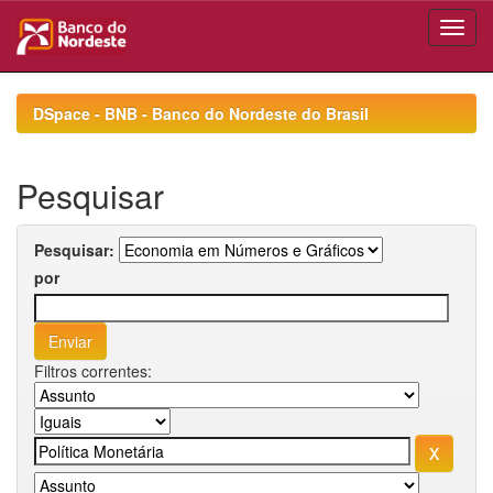
Skip
navigation
DSpace - BNB - Banco do Nordeste do Brasil
Pesquisar
Pesquisar:
por
Filtros correntes: